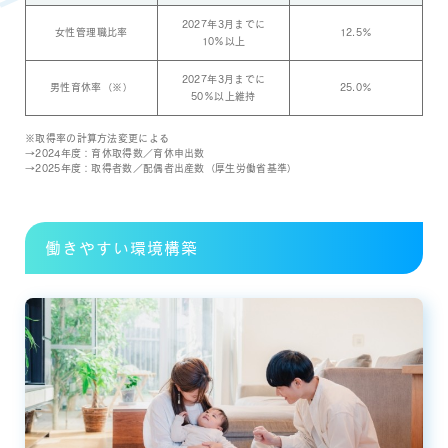
2027年3月までに
女性管理職比率
12.5％
10%以上
2027年3月までに
男性育休率（※）
25.0％
50%以上維持
※取得率の計算方法変更による
→2024年度：育休取得数／育休申出数
→2025年度：取得者数／配偶者出産数（厚生労働省基準）
働きやすい環境構築