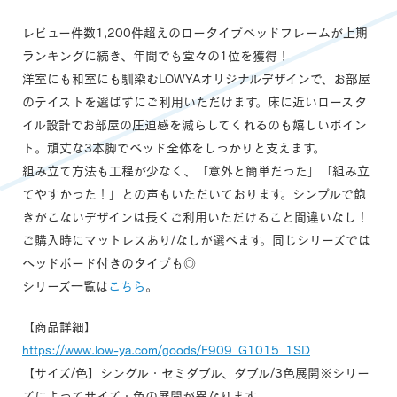
レビュー件数1,200件超えのロータイプベッドフレームが上期
ランキングに続き、年間でも堂々の1位を獲得！
洋室にも和室にも馴染むLOWYAオリジナルデザインで、お部屋
のテイストを選ばずにご利用いただけます。床に近いロースタ
イル設計でお部屋の圧迫感を減らしてくれるのも嬉しいポイン
ト。頑丈な3本脚でベッド全体をしっかりと支えます。
組み立て方法も工程が少なく、「意外と簡単だった」「組み立
てやすかった！」との声もいただいております。シンプルで飽
きがこないデザインは長くご利用いただけること間違いなし！
ご購入時にマットレスあり/なしが選べます。同じシリーズでは
ヘッドボード付きのタイプも◎
シリーズ一覧は
こちら
。
【商品詳細】
https://www.low-ya.com/goods/F909_G1015_1SD
【サイズ/色】シングル・セミダブル、ダブル/3色展開※シリー
ズによってサイズ・色の展開が異なります。