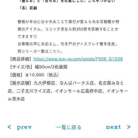
「整える」と「見せる」を可能にした、ごちゃつかない
「本」収納
棚板が半分に分かれることで奥行が変えられる可動棚が特
徴のアイテム。コミック本なら約250冊を収納することが
できます◎
お客様の声にお応えし、引き戸のディスプレイ棚を改良。
同シリーズ一覧は
こちら
。
【商品詳細】
https://www.low-ya.com/goods/F506_G1036
【サイズ/色】幅90cm/3色展開
【価格】￥10,990（税込）
【展示店舗】九大伊都店、なんばパークス店、名古屋みなと
店、二子玉川ライズ店、イオンモール広島府中店、イオンモー
ル茨木店
prev
next
⼀覧に戻る