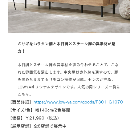
さりげないラタン調と木目調×スチール脚の異素材が魅
力！
木目調とスチール脚の異素材を組み合わせることで、こな
れた雰囲気を演出します。中央扉は赤外線を通すので、扉
を閉めたままでもリモコン操作が可能。センスが光る、
LOWYAオリジナルデザインです。人気の同シリーズ一覧は
こちら
。
【商品詳細】
https://www.low-ya.com/goods/F301_G1070
【サイズ/色】幅140cm/2色展開
【価格】￥21,990（税込）
【展示店舗】全8店舗で展示中