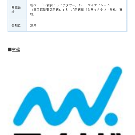
新宿 「JR新宿ミライナタワー」12F マイナビルーム
開催会
（東京都新宿区新宿4-1-6 JR新宿駅「ミライナタワー改札」直
場
結）
参加費
無料
■
主催