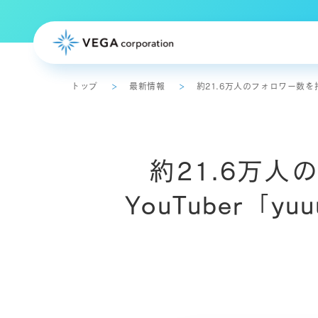
トップ
最新情報
約21.6万人のフォロワー数を持
トップメッセージ
約21.6万
事業概要
YouTuber「
事業計画・中期計画
ディスクロージャーポリシー