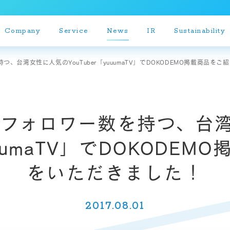
Company
Service
News
IR
Sustainability
つ、台湾女性に人気のYouTuber「yuuumaTV」でDOKODEMO掲載商品を
決算短信
人のフォロワー数を持つ、台
決算説明会資料
yuuumaTV」でDOKODE
有価証券報告書等
個人投資家説明会資料
をいただきました！
株主通信
IRリリース
2017.08.01
月次報告