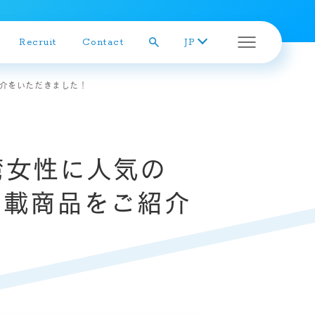
Recruit
Contact
JP
ご紹介をいただきました！
株主総会
湾女性に人気の
株式の状況
MO掲載商品をご紹介
株主メモ
株価チャート
株主還元
株主アンケート結果
定款