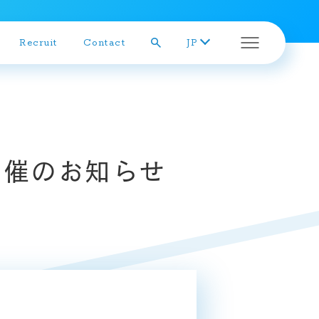
Recruit
Contact
JP
株主総会
開催のお知らせ
株式の状況
株主メモ
株価チャート
株主還元
株主アンケート結果
定款