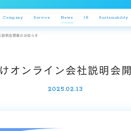
Company
Service
News
IR
Sustainability
社説明会開催のお知らせ
決算短信
けオンライン会社説明会
決算説明会資料
有価証券報告書等
2025.02.13
個人投資家説明会資料
株主通信
IRリリース
月次報告