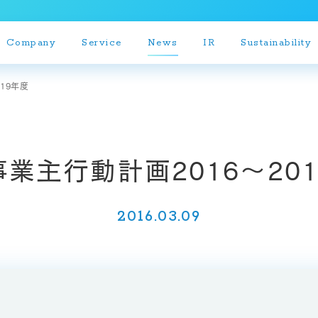
Company
Service
News
IR
Sustainability
19年度
決算短信
業主行動計画2016～20
決算説明会資料
有価証券報告書等
2016.03.09
個人投資家説明会資料
株主通信
IRリリース
月次報告