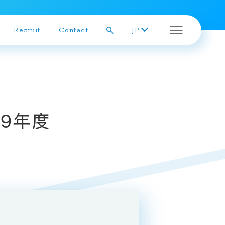
Recruit
Contact
JP
株主総会
19年度
株式の状況
株主メモ
株価チャート
株主還元
株主アンケート結果
定款